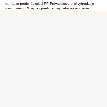
nahrádza predchádzajúci RP. Prevádzkovateľ si vyhradzuje
právo zmeniť RP aj bez predchádzajúceho upozornenia.
Z
á
p
ä
t
i
e