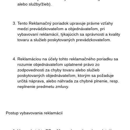
alebo služby/žieb).
á
j
s
Tento Reklamačný poriadok upravuje právne vzťahy
medzi prevádzkovateľom a objednávateľom, pri
ť
vybavovaní reklamácií, týkajúcich sa správnosti a kvality
?
tovaru a služieb poskytovaných prevádzkovateľom.
Reklamáciou na účely tohto reklamačného poriadku sa
rozumie objednávateľom uplatnené právo zo
HĽADAŤ
zodpovednosti za chyby tovaru alebo služieb
poskytovaných objednávateľom, ktorým sa požaduje
určitá náprava, alebo náhrada za chybné plnenie, resp.
neplnenie predmetu zmluvy.
O
d
p
o
Postup vybavovania reklamácií
r
ú