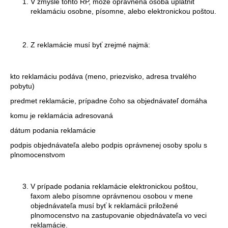
č
V zmysle tohto RP, môže oprávnená osoba uplatniť
reklamáciu osobne, písomne, alebo elektronickou poštou.
a
m
e
Z reklamácie musí byť zrejmé najmä:
SAM
COFFEE
kto reklamáciu podáva (meno, priezvisko, adresa trvalého
1000G
pobytu)
€26,18
predmet reklamácie, prípadne čoho sa objednávateľ domáha
komu je reklamácia adresovaná
dátum podania reklamácie
podpis objednávateľa alebo podpis oprávnenej osoby spolu s
plnomocenstvom
V prípade podania reklamácie elektronickou poštou,
faxom alebo písomne oprávnenou osobou v mene
objednávateľa musí byť k reklamácii priložené
plnomocenstvo na zastupovanie objednávateľa vo veci
reklamácie.