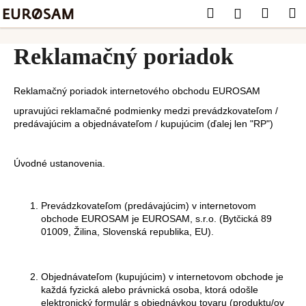
K
Prejsť
Hľadať
Náku
M
Prihláseni
na
o
obsah
Späť
Späť
košík
š
Reklamačný poriadok
í
Č
k
o
Reklamačný poriadok internetového obchodu EUROSAM
p
upravujúci reklamačné podmienky medzi prevádzkovateľom /
predávajúcim a objednávateľom / kupujúcim (ďalej len "RP")
o
t
r
Úvodné ustanovenia.
e
b
Prevádzkovateľom (predávajúcim) v internetovom
u
obchode EUROSAM je EUROSAM, s.r.o. (Bytčická 89
01009, Žilina, Slovenská republika, EU).
j
e
t
Objednávateľom (kupujúcim) v internetovom obchode je
e
každá fyzická alebo právnická osoba, ktorá odošle
elektronický formulár s objednávkou tovaru (produktu/ov
n