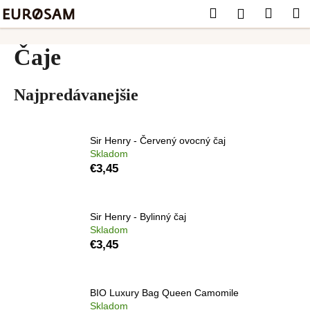
K
Prejsť
Hľadať
Náku
M
Prihláseni
na
o
obsah
Späť
Späť
košík
š
Čaje
í
Č
k
o
Najpredávanejšie
p
o
Sir Henry - Červený ovocný čaj
t
Skladom
r
€3,45
e
b
u
Sir Henry - Bylinný čaj
Skladom
j
€3,45
e
t
e
BIO Luxury Bag Queen Camomile
Skladom
n