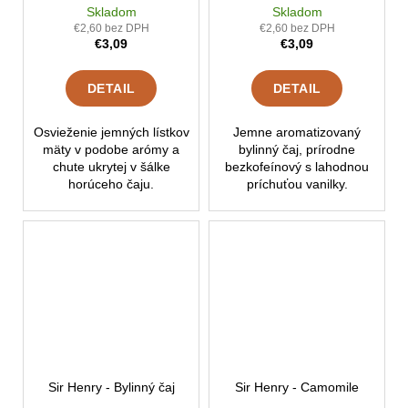
Skladom
Skladom
€2,60 bez DPH
€2,60 bez DPH
€3,09
€3,09
DETAIL
DETAIL
Osvieženie jemných lístkov
Jemne aromatizovaný
mäty v podobe arómy a
bylinný čaj, prírodne
chute ukrytej v šálke
bezkofeínový s lahodnou
horúceho čaju.
príchuťou vanilky.
Sir Henry - Bylinný čaj
Sir Henry - Camomile