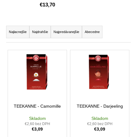
€13,70
á
j
s
R
ť
a
Najlacnejšie
Najdrahšie
Najpredávanejšie
Abecedne
?
d
e
V
n
ý
i
p
HĽADAŤ
e
i
p
s
r
p
o
O
r
d
d
TEEKANNE - Camomille
TEEKANNE - Darjeeling
o
p
u
d
o
Skladom
Skladom
k
u
r
€2,60 bez DPH
€2,60 bez DPH
t
€3,09
€3,09
k
ú
o