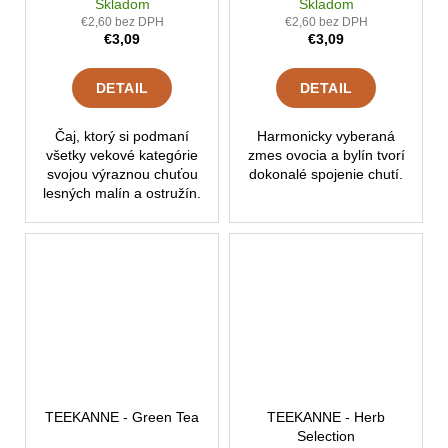
Skladom
Skladom
€2,60 bez DPH
€2,60 bez DPH
€3,09
€3,09
DETAIL
DETAIL
Čaj, ktorý si podmaní
Harmonicky vyberaná
všetky vekové kategórie
zmes ovocia a bylín tvorí
svojou výraznou chuťou
dokonalé spojenie chutí.
lesných malín a ostružín.
TEEKANNE - Green Tea
TEEKANNE - Herb
Selection