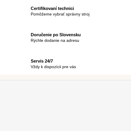
v
a
a
Certifikovaní technici
c
n
Pomôžeme vybrať správny stroj
i
i
e
e
p
Doručenie po Slovensku
r
Rýchle dodanie na adresu
v
k
y
Servis 24/7
v
Vždy k dispozícii pre vás
ý
p
i
Z
s
á
u
p
ä
t
i
e