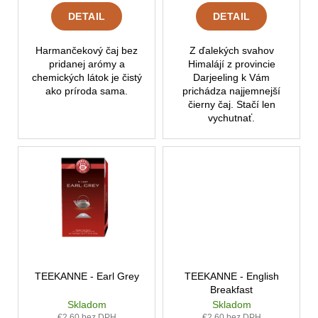
č
t
v
a
DETAIL
DETAIL
o
m
v
e
Harmančekový čaj bez
Z ďalekých svahov
pridanej arómy a
Himalájí z provincie
chemických látok je čistý
Darjeeling k Vám
PIACETTO
ako príroda sama.
prichádza najjemnejší
-
čierny čaj. Stačí len
CAFFE
vychutnať.
CREMA
SUPREMO
(1000G)
€42,84
TEEKANNE - Earl Grey
TEEKANNE - English
Breakfast
Skladom
Skladom
€2,60 bez DPH
€2,60 bez DPH