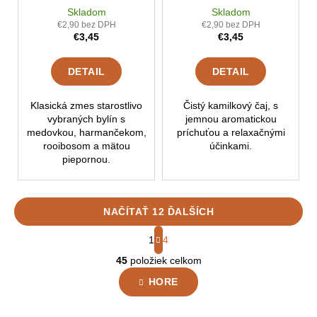
Skladom
Skladom
€2,90 bez DPH
€2,90 bez DPH
€3,45
€3,45
DETAIL
DETAIL
Klasická zmes starostlivo
Čistý kamilkový čaj, s
vybraných bylín s
jemnou aromatickou
medovkou, harmančekom,
príchuťou a relaxačnými
rooibosom a mätou
účinkami.
piepornou.
NAČÍTAŤ 12 ĎALŠÍCH
S
1
4
t
O
r
45
položiek celkom
v
á
HORE
n
l
k
á
o
d