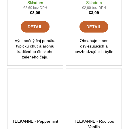
Skladom
Skladom
€2,60 bez DPH
€2,60 bez DPH
€3,09
€3,09
DETAIL
DETAIL
Výnimočný čaj ponúka
Obsahuje zmes
typickú chuť a arómu
osviežujúcich a
tradičného čínskeho
povzbudzujúcich bylín.
zeleného čaju.
TEEKANNE - Peppermint
TEEKANNE - Rooibos
Vanilla