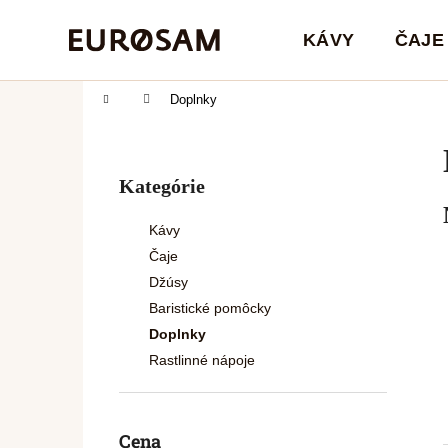
K
Prejsť
na
o
KÁVY
ČAJE
obsah
Späť
Späť
š
do
do
í
Domov
Doplnky
obchodu
obchodu
k
B
o
Preskočiť
Kategórie
č
kategórie
n
Kávy
ý
Čaje
p
Džúsy
a
Baristické pomôcky
n
Doplnky
e
Rastlinné nápoje
l
Cena