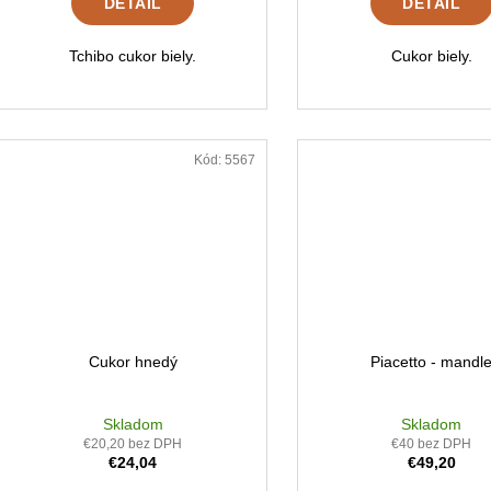
DETAIL
DETAIL
Tchibo cukor biely.
Cukor biely.
Kód:
5567
Cukor hnedý
Piacetto - mandl
Skladom
Skladom
€20,20 bez DPH
€40 bez DPH
€24,04
€49,20