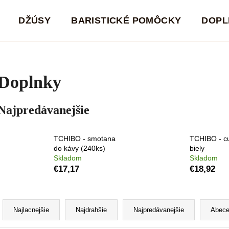
DŽÚSY
BARISTICKÉ POMÔCKY
DOPL
Čo potrebujete nájsť?
Doplnky
HĽADAŤ
Najpredávanejšie
Odporúčame
TCHIBO - smotana
TCHIBO - c
do kávy (240ks)
biely
Skladom
Skladom
€17,17
€18,92
R
a
Najlacnejšie
Najdrahšie
Najpredávanejšie
Abec
d