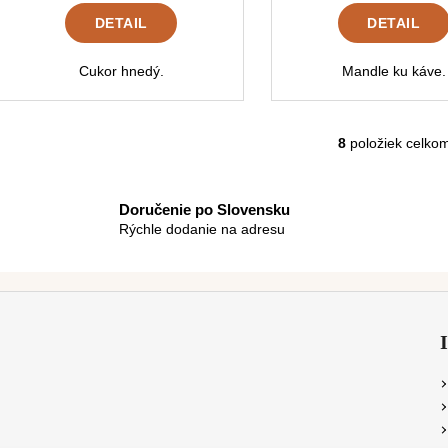
DETAIL
DETAIL
Cukor hnedý.
Mandle ku káve.
8
položiek celko
O
v
l
Doručenie po Slovensku
á
Rýchle dodanie na adresu
d
a
c
i
e
p
r
v
k
y