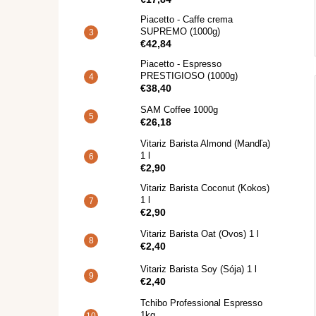
Piacetto - Caffe crema
SUPREMO (1000g)
€42,84
Piacetto - Espresso
PRESTIGIOSO (1000g)
€38,40
SAM Coffee 1000g
€26,18
Vitariz Barista Almond (Mandľa)
1 l
€2,90
Vitariz Barista Coconut (Kokos)
1 l
€2,90
Vitariz Barista Oat (Ovos) 1 l
€2,40
Vitariz Barista Soy (Sója) 1 l
€2,40
Tchibo Professional Espresso
1kg