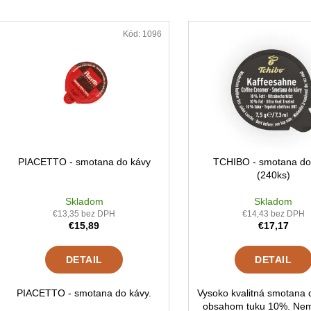
ČOKOLÁDA PURE FINE SELECTION
PIACETTO - C
e
FINESSE
SUPREMO (100
V
n
€17,84
€42,84
ý
Kód:
1096
i
p
e
i
p
s
r
p
o
r
d
o
u
d
PIACETTO - smotana do kávy
TCHIBO - smotana do
k
(240ks)
u
t
k
Skladom
Skladom
o
€13,35 bez DPH
€14,43 bez DPH
t
€15,89
€17,17
v
o
v
DETAIL
DETAIL
PIACETTO - smotana do kávy.
Vysoko kvalitná smotana 
obsahom tuku 10%. Nem