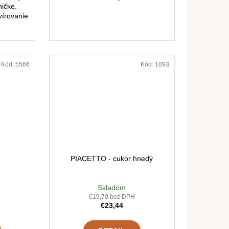
ičke.
vírovanie
Kód:
5566
Kód:
1093
PIACETTO - cukor hnedý
Skladom
€19,70 bez DPH
€23,44