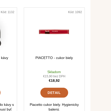
AFFE CREMA
0G)
Kód:
1132
Kód:
1092
 kávy
PIACETTO - cukor biely
Skladom
€15,90 bez DPH
€18,92
DETAIL
do kávy s
Piacetto cukor biely. Hygienicky
usí byť
balený.