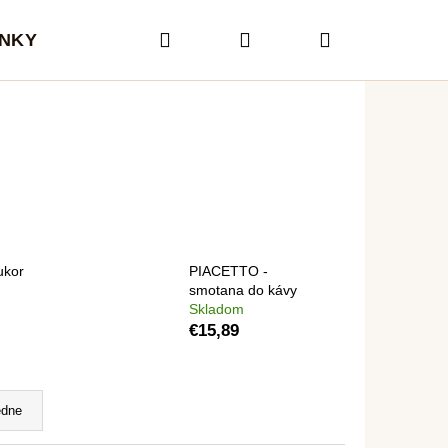
Hľadať
Prihlásenie
Nákupný
NKY
RASTLINNÉ NÁPOJE
KONTAKTY
košík
ukor
PIACETTO -
smotana do kávy
Skladom
€15,89
Nasledujúce
edne