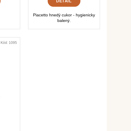
DETAIL
Piacetto hnedý cukor - hygienicky
balený.
Kód:
1095
e