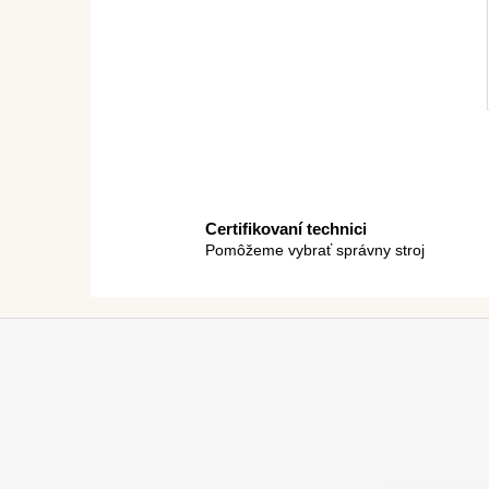
Certifikovaní technici
Pomôžeme vybrať správny stroj
Z
á
p
ä
t
i