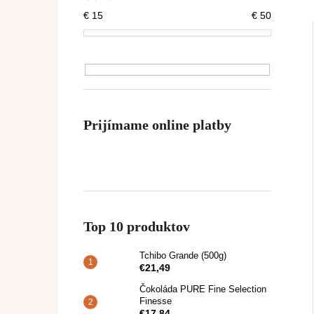
TCHIBO GRANDE (500G)
€
15
€
50
€21,49
Prijímame online platby
Top 10 produktov
Tchibo Grande (500g)
€21,49
Čokoláda PURE Fine Selection
Finesse
€17,84