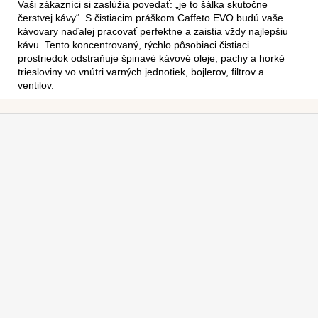
Vaši zákazníci si zaslúžia povedať: „je to šálka skutočne
čerstvej kávy“. S čistiacim práškom Caffeto EVO budú vaše
kávovary naďalej pracovať perfektne a zaistia vždy najlepšiu
kávu. Tento koncentrovaný, rýchlo pôsobiaci čistiaci
prostriedok odstraňuje špinavé kávové oleje, pachy a horké
triesloviny vo vnútri varných jednotiek, bojlerov, filtrov a
ventilov.
Z
á
p
ä
t
i
e