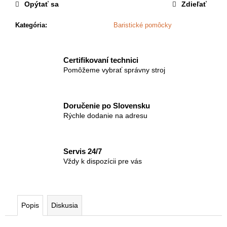
č
Opýtať sa
Zdieľať
a
m
Kategória
:
Baristické pomôcky
e
Certifikovaní technici
PIACETTO
Pomôžeme vybrať správny stroj
-
CAFFE
CREMA
SUPREMO
Doručenie po Slovensku
(1000G)
Rýchle dodanie na adresu
€42,84
Servis 24/7
Vždy k dispozícii pre vás
Popis
Diskusia