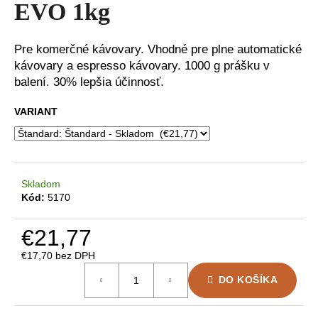
EVO 1kg
á
j
Pre komerčné kávovary. Vhodné pre plne automatické
s
kávovary a espresso kávovary. 1000 g prášku v
ť
balení. 30% lepšia účinnosť.
?
VARIANT
HĽADAŤ
Skladom
Kód:
5170
O
€21,77
d
€17,70 bez DPH
p
Jednotková
o
DO KOŠÍKA
cena:
r
ú